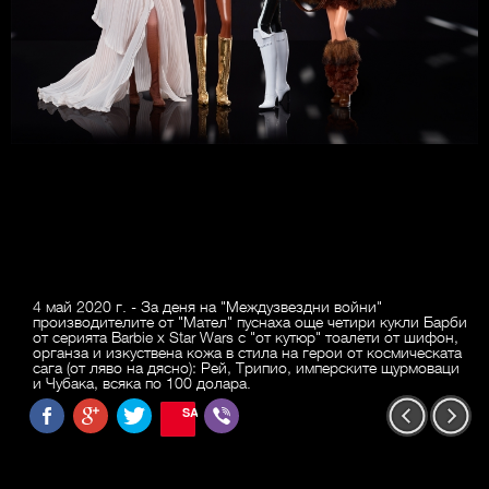
4 май 2020 г. - За деня на "Междузвездни войни"
производителите от "Мател" пуснаха още четири кукли Барби
от серията Barbie x Star Wars с "от кутюр" тоалети от шифон,
органза и изкуствена кожа в стила на герои от космическата
сага (от ляво на дясно): Рей, Трипио, имперските щурмоваци
и Чубака, всяка по 100 долара.
SAVE