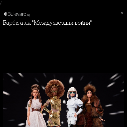
/
Барби а ла "Междузвездни войни"