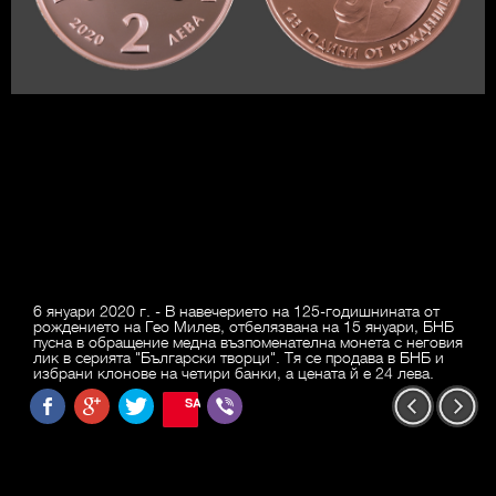
6 януари 2020 г. - В навечерието на 125-годишнината от
рождението на Гео Милев, отбелязвана на 15 януари, БНБ
пусна в обращение медна възпоменателна монета с неговия
лик в серията "Български творци". Тя се продава в БНБ и
избрани клонове на четири банки, а цената й е 24 лева.
SAVE