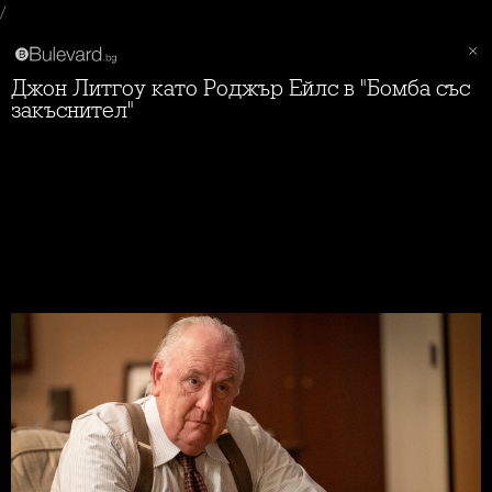
/
Джон Литгоу като Роджър Ейлс в "Бомба със
закъснител"