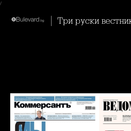
/
Три руски вестни