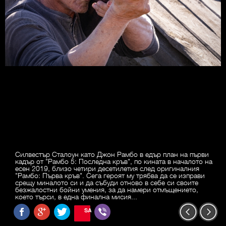
Силвестър Сталоун като Джон Рамбо в едър план на първи
кадър от "Рамбо 5: Последна кръв", по кината в началото на
есен 2019, близо четири десетилетия след оригиналния
"Рамбо: Първа кръв". Сега героят му трябва да се изправи
срещу миналото си и да събуди отново в себе си своите
безжалостни бойни умения, за да намери отмъщението,
което търси, в една финална мисия...
SAVE