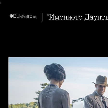
/
"Имението Даунт