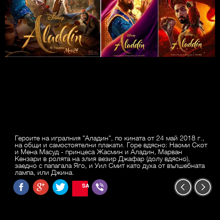
Героите на игралния "Аладин", по кината от 24 май 2018 г.,
на общи и самостоятелни плакати. Горе вдясно: Наоми Скот
и Мена Масуд - принцеса Жасмин и Аладин, Марван
Кензари в ролята на злия везир Джафар (долу вдясно),
заедно с папагала Яго, и Уил Смит като духа от вълшебната
лампа, или Джина.
SAVE