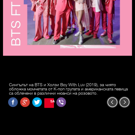
Сингълът на BTS и Холзи Boy With Luv (2019), за чиято
обложка момчетата от K-поп групата и американската певица
са облечени в различни нюанси на розовото.
SAVE