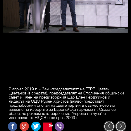
7 април 2019 г. - Зам.-председателят на ГЕРБ Цветан
Цветанов (в средата), председателят на Столичния общински
съвет и член на предизборния щаб Елен Герджиков и
лидерът на СДС Румен Христов (вляво) представят
предизборния слоган на двете партии в съвместното им
явяване на изборите за Европейски парламент. Оказа се
обаче, че рекламното изречение "Европа ни чува" е
използван от НДСВ още през 2009 г.
SAVE