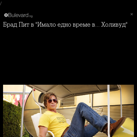
/
Брад Пит в "Имало едно време в... Холивуд"