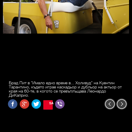
Брад Пит в "Имало едно време в... Холивуд" на Куентин
Тарантино, където играе каскадьор и дубльор на актьор от
края на 60-те, в когото се превъплъщава Леонардо
ДиКаприо.
SAVE