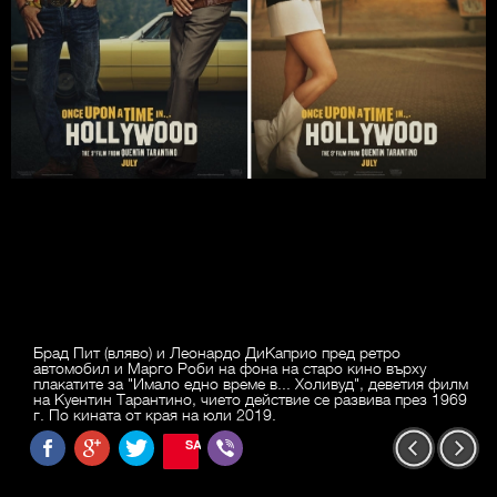
Брад Пит (вляво) и Леонардо ДиКаприо пред ретро
автомобил и Марго Роби на фона на старо кино върху
плакатите за "Имало едно време в... Холивуд", деветия филм
на Куентин Тарантино, чието действие се развива през 1969
г. По кината от края на юли 2019.
SAVE