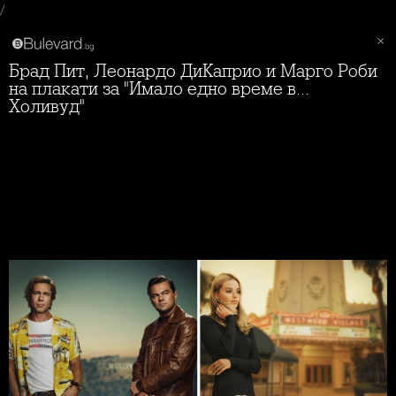
/
Брад Пит, Леонардо ДиКаприо и Марго Роби
на плакати за "Имало едно време в...
Холивуд"