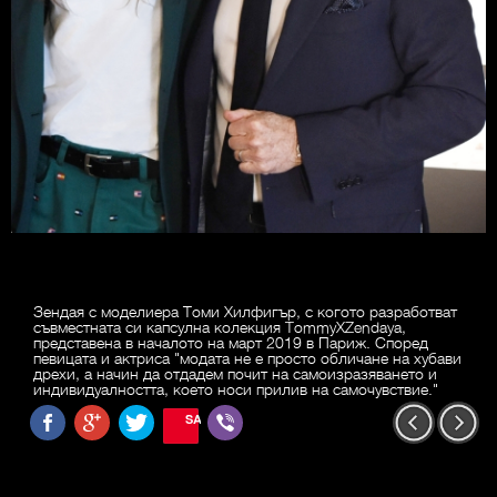
Зендая с моделиера Томи Хилфигър, с когото разработват
съвместната си капсулна колекция TommyXZendaya,
представена в началото на март 2019 в Париж. Според
певицата и актриса "модата не е просто обличане на хубави
дрехи, а начин да отдадем почит на самоизразяването и
индивидуалността, което носи прилив на самочувствие."
SAVE