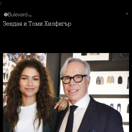
/
Зендая и Томи Хилфигър