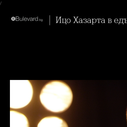
/
Ицо Хазарта в ед