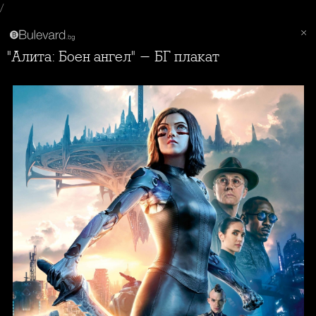
/
"Алита: Боен ангел" - БГ плакат