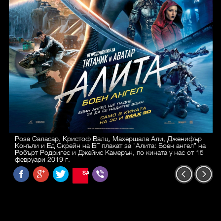
Роза Саласар, Кристоф Валц, Махершала Али, Дженифър
Конъли и Ед Скрейн на БГ плакат за "Алита: Боен ангел" на
Робърт Родригес и Джеймс Камерън, по кината у нас от 15
февруари 2019 г.
SAVE