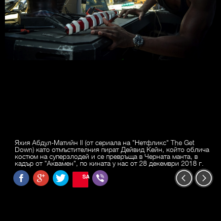
Яхия Абдул-Матийн II (от сериала на "Нетфликс" The Get
Down) като отмъстителния пират Дейвид Кейн, който облича
костюм на суперзлодей и се превръща в Черната манта, в
кадър от "Аквамен", по кината у нас от 28 декември 2018 г.
SAVE