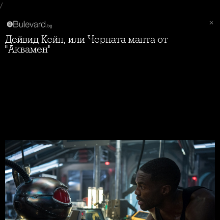
/
Дейвид Кейн, или Черната манта от
"Аквамен"