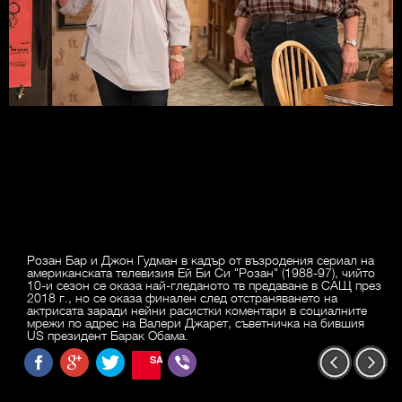
Розан Бар и Джон Гудман в кадър от възродения сериал на
американската телевизия Ей Би Си "Розан" (1988-97), чийто
10-и сезон се оказа най-гледаното тв предаване в САЩ през
2018 г., но се оказа финален след отстраняването на
актрисата заради нейни расистки коментари в социалните
мрежи по адрес на Валери Джарет, съветничка на бившия
US президент Барак Обама.
SAVE