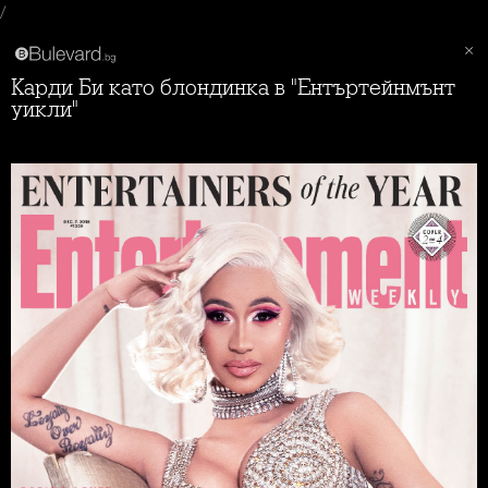
/
Карди Би като блондинка в "Ентъртейнмънт
уикли"