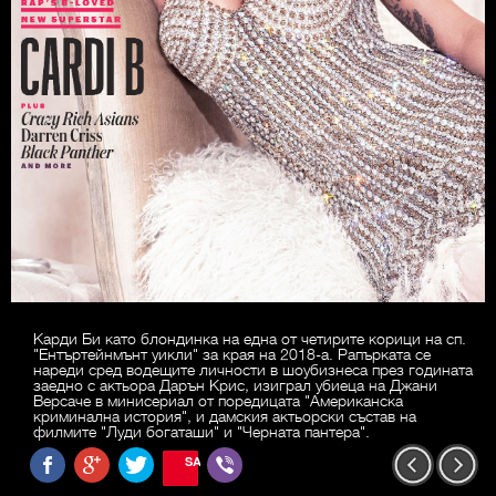
Карди Би като блондинка на една от четирите корици на сп.
"Ентъртейнмънт уикли" за края на 2018-а. Рапърката се
нареди сред водещите личности в шоубизнеса през годината
заедно с актьора Дарън Крис, изиграл убиеца на Джани
Версаче в минисериал от поредицата "Американска
криминална история", и дамския актьорски състав на
филмите "Луди богаташи" и "Черната пантера".
SAVE