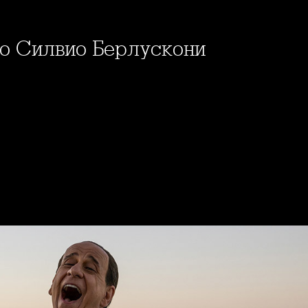
то Силвио Берлускони