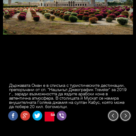
Държавата Оман е в списъка с туристическите дестинации,
препоръчани от сп. "Нашънъл Джеографик Traveler" за 2019
г., заради възможността да яздите арабски коне в
автентична атмосфера. В столицата й Мускат се намира
внушителната Голяма джамия на султан Кабус, която може
да побере 20 хил. богомолци.
SAVE