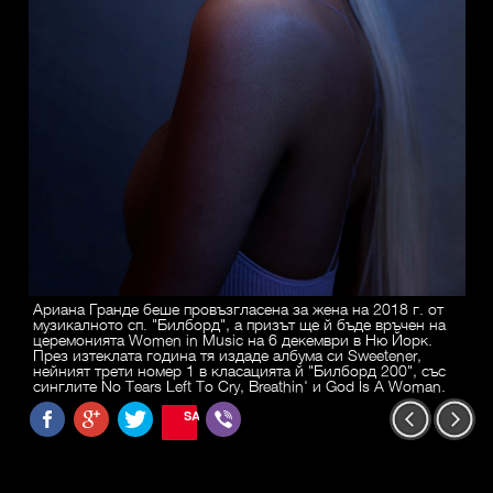
Ариана Гранде беше провъзгласена за жена на 2018 г. от
музикалното сп. "Билборд", а призът ще й бъде връчен на
церемонията Women in Music на 6 декември в Ню Йорк.
През изтеклата година тя издаде албума си Sweetener,
нейният трети номер 1 в класацията й "Билборд 200", със
синглите No Tears Left To Cry, Breathin' и God Is A Woman.
SAVE