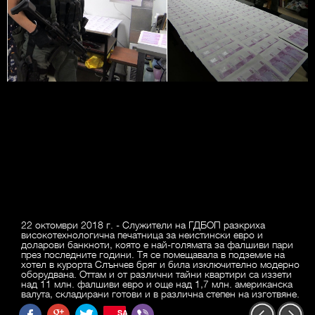
22 октомври 2018 г. - Служители на ГДБОП разкриха
високотехнологична печатница за неистински евро и
доларови банкноти, която е най-голямата за фалшиви пари
през последните години. Тя се помещавала в подземие на
хотел в курорта Слънчев бряг и била изключително модерно
оборудвана. Оттам и от различни тайни квартири са иззети
над 11 млн. фалшиви евро и още над 1,7 млн. американска
валута, складирани готови и в различна степен на изготвяне.
SAVE