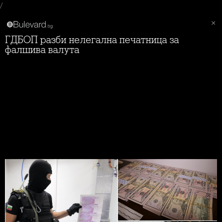
/
ГДБОП разби нелегална печатница за
фалшива валута