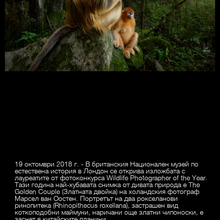
19 октомври 2018 г. - В британския Национален музей по
естествена история в Лондон се открива изложбата с
лауреатите от фотоконкурса Wildlife Photographer of the Year.
Тази година най-хубавата снимка от дивата природа е The
Golden Couple (Златната двойка) на холандския фотограф
Марсел ван Оостен. Портретът на два рокселанови
ринопитека (Rhinopithecus roxellana), застрашен вид
коткоподобни маймуни, наричани още златни чипоноски, е
заснет в китайските планини.