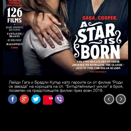
Лейди Гага и Брадли Купър като героите си от филма "Роди
се звезда" на корицата на сп. "Ентъртейнмънт уикли" в броя,
посветен на предстоящите филми през есен 2018.
SAVE