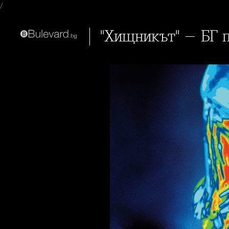
/
"Хищникът" - БГ 