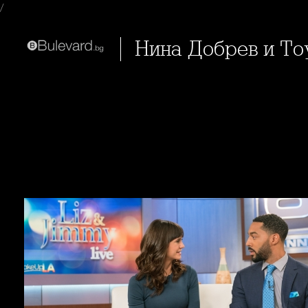
/
Нина Добрев и Т