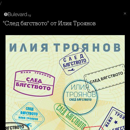
/
"След бягството" от Илия Троянов