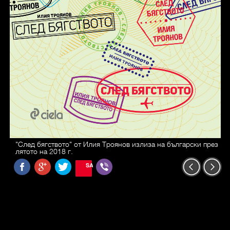
"След бягството" от Илия Троянов излиза на български през
лятото на 2018 г.
SAVE