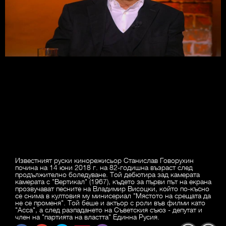
Известният руски кинорежисьор Станислав Говорухин
почина на 14 юни 2018 г. на 82-годишна възраст след
продължително боледуване. Той дебютира зад камерата
камерата с "Вертикал" (1967), където за първи път на екрана
прозвучават песните на Владимир Висоцки, който по-късно
се снима в култовия му минисериал "Мястото на срещата да
не се променя". Той беше и актьор с роли във филми като
"Асса", а след разпадането на Съветския съюз - депутат и
член на "партията на властта" Единна Русия.