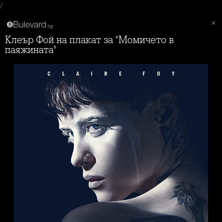
/
Клеър Фой на плакат за "Момичето в
паяжината"