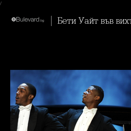
/
Бети Уайт във ви