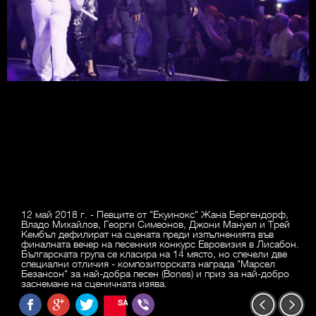
12 май 2018 г. - Певците от "Екуинокс" Жана Бергендорф,
Владо Михайлов, Георги Симеонов, Джони Мануел и Трей
Кембъл дефилират на сцената преди изпълненията във
финалната вечер на песенния конкурс Евровизия в Лисабон.
Българската група се класира на 14 място, но спечели две
специални отличия - композиторската награда "Марсел
Безансон" за най-добра песен (Bones) и приз за най-добро
заснемане на сценичната изява.
SAVE