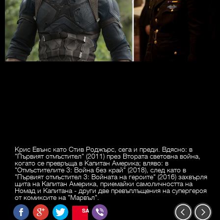
Крис Евънс като Стив Роджърс, сега и преди. Вдясно: в
"Първият отмъстител" (2011) през Втората световна война,
когато се превръща в Капитан Америка; вляво: в
"Отмъстителите 3: Война без край" (2018), след като в
"Първият отмъстител 3: Войната на героите" (2016) захвърля
щита на Капитан Америка, приемайки самоличността на
Номад и Капитана - други две превъплъщения на супергероя
от комиксите на "Марвъл".
SAVE