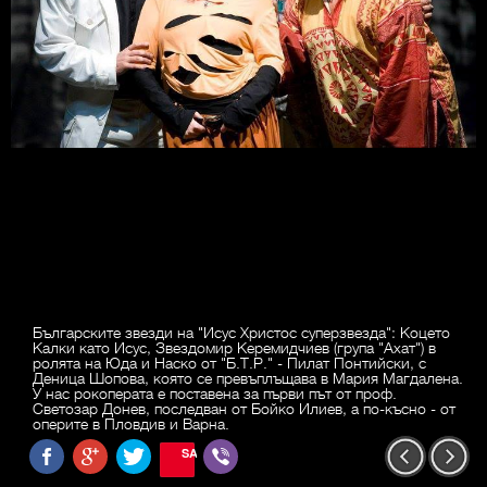
Българските звезди на "Исус Христос суперзвезда": Коцето
Калки като Исус, Звездомир Керемидчиев (група "Ахат") в
ролята на Юда и Наско от "Б.Т.Р." - Пилат Понтийски, с
Деница Шопова, която се превъплъщава в Мария Магдалена.
У нас рокоперата е поставена за първи път от проф.
Светозар Донев, последван от Бойко Илиев, а по-късно - от
оперите в Пловдив и Варна.
SAVE