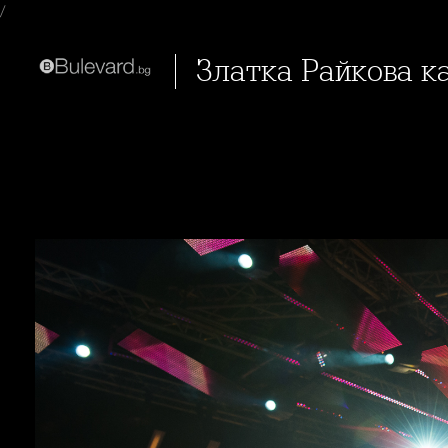
/
Златка Райкова к