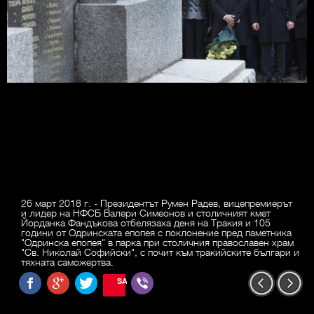
26 март 2018 г. - Президентът Румен Радев, вицепремиерът
и лидер на НФСБ Валери Симеонов и столичният кмет
Йорданка Фандъкова отбелязаха деня на Тракия и 105
години от Одринската епопея с поклонение пред паметника
"Одринска епопея" в парка при столичния православен храм
"Св. Николай Софийски", с почит към тракийските българи и
тяхната саможертва.
SAVE