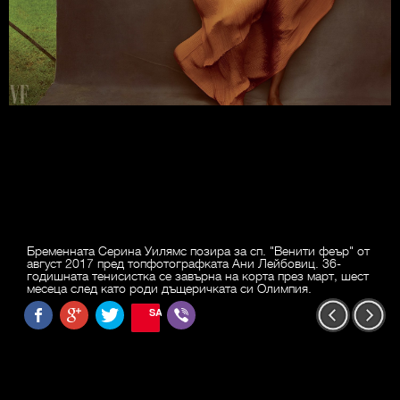
Бременната Серина Уилямс позира за сп. "Венити феър" от
август 2017 пред топфотографката Ани Лейбовиц. 36-
годишната тенисистка се завърна на корта през март, шест
месеца след като роди дъщеричката си Олимпия.
SAVE