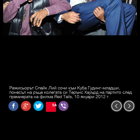
Режисьорът Спайк Лий сочи към Куба Гудинг-младши,
понесъл на ръце колегата си Терънс Хауърд на партито след
премиерата на филма Red Tails, 10 януари 2012 г.
SAVE