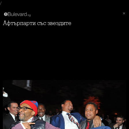
/
Афтърпарти със звездите