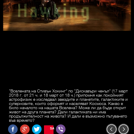
"Вселената на Стивън Хокинг" по "Дискавъри ченъл" (17 март
2018 г. от 21 ч. и 18 март от 18 ч.) припомня как покойният
астрофизик е изследвал звездите и планетите, галактиките и
суперновите, които оформят и населяват Космоса. Какво е
било началото на нашата Вселена? Може ли да бъде открит
живот на друга планета? Дали галактиката ни има
продължителност на живота? И дали е възможно пътуването
във времето?
SAVE