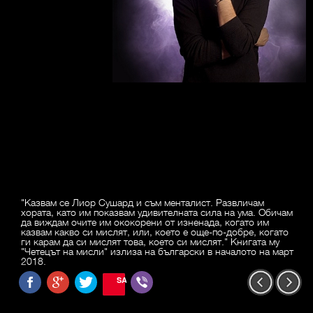
"Казвам се Лиор Сушард и съм менталист. Развличам
хората, като им показвам удивителната сила на ума. Обичам
да виждам очите им ококорени от изненада, когато им
казвам какво си мислят, или, което е още-по-добре, когато
ги карам да си мислят това, което си мислят." Книгата му
"Четецът на мисли" излиза на български в началото на март
2018.
SAVE