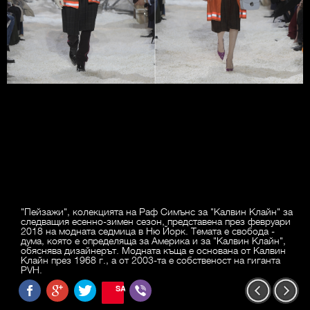
"Пейзажи", колекцията на Раф Симънс за "Калвин Клайн" за
следващия есенно-зимен сезон, представена през февруари
2018 на модната седмица в Ню Йорк. Темата е свобода -
дума, която е определяща за Америка и за "Калвин Клайн",
обяснява дизайнерът. Модната къща е основана от Калвин
Клайн през 1968 г., а от 2003-та е собственост на гиганта
PVH.
SAVE