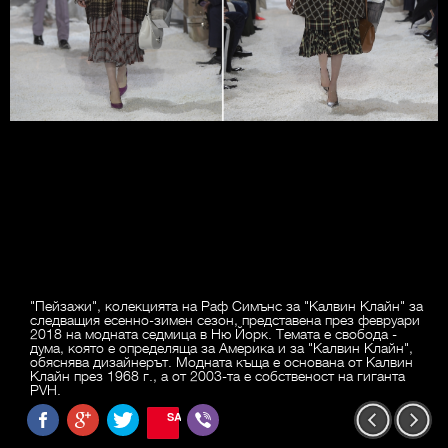
"Пейзажи", колекцията на Раф Симънс за "Калвин Клайн" за
следващия есенно-зимен сезон, представена през февруари
2018 на модната седмица в Ню Йорк. Темата е свобода -
дума, която е определяща за Америка и за "Калвин Клайн",
обяснява дизайнерът. Модната къща е основана от Калвин
Клайн през 1968 г., а от 2003-та е собственост на гиганта
PVH.
SAVE