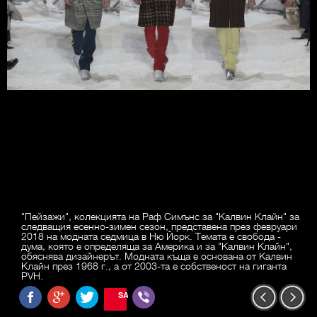
"Пейзажи", колекцията на Раф Симънс за "Калвин Клайн" за
следващия есенно-зимен сезон, представена през февруари
2018 на модната седмица в Ню Йорк. Темата е свобода -
дума, която е определяща за Америка и за "Калвин Клайн",
обяснява дизайнерът. Модната къща е основана от Калвин
Клайн през 1968 г., а от 2003-та е собственост на гиганта
PVH.
SAVE