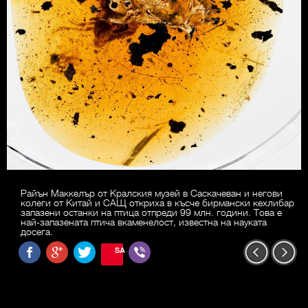
Райън Маккелър от Кралския музей в Саскачеван и негови
колеги от Китай и САЩ откриха в късче бирмански кехлибар
запазени останки на птица отпреди 99 млн. години. Това е
най-запазената птича вкаменелост, известна на науката
досега.
SAVE