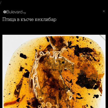
/
Птица в късче кехлибар