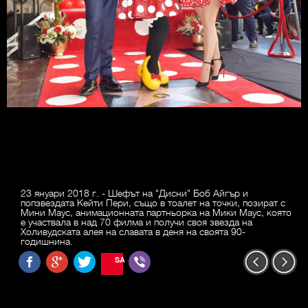
23 януари 2018 г. - Шефът на "Дисни" Боб Айгър и
попзвездата Кейти Пери, също в тоалет на точки, позират с
Мини Маус, анимационната партньорка на Мики Маус, която
е участвала в над 70 филма и получи своя звезда на
Холивудската алея на славата в деня на своята 90-
годишнина.
SAVE