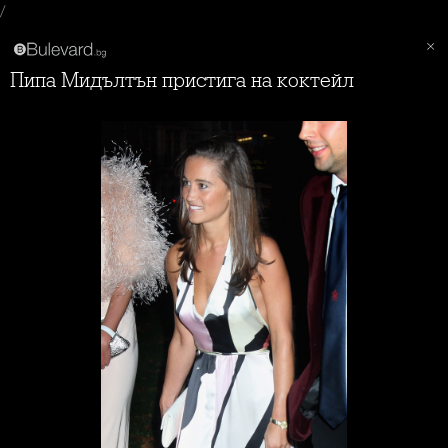
/
Пипа Мидълтън пристига на коктейл