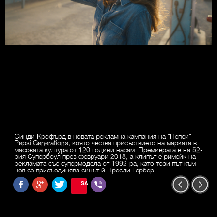
Синди Крофърд в новата рекламна кампания на "Пепси"
Pepsi Generations, която чества присъствието на марката в
масовата култура от 120 години насам. Премиерата е на 52-
рия Супербоул през февруари 2018, а клипът е римейк на
рекламата със супермодела от 1992-ра, като този път към
нея се присъединява синът й Пресли Гербер.
SAVE