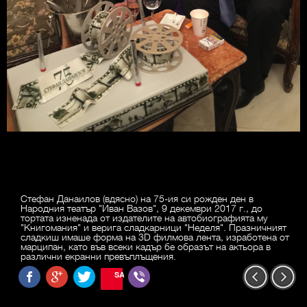
Стефан Данаилов (вдясно) на 75-ия си рожден ден в
Народния театър "Иван Вазов", 9 декември 2017 г., до
тортата изненада от издателите на автобиографията му
"Книгомания" и верига сладкарници "Неделя". Празничният
сладкиш имаше форма на 3D филмова лента, изработена от
марципан, като във всеки кадър бе образът на актьора в
различни екранни превъплъщения.
SAVE