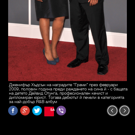
Дженифър Хъдсън на наградите "Грами" през февруари
2009, половин година преди раждането на сина й - с бащата
на детето Дейвид Отунга, професионален кечист и
дипломиран юрист. Тогава дебютът й печели в категорията
за най-добър R&B албум
SAVE