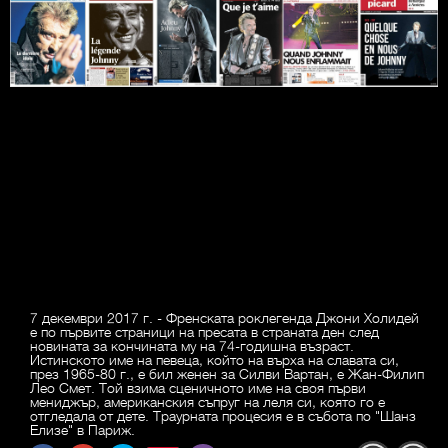
7 декември 2017 г. - Френската роклегенда Джони Холидей
е по първите страници на пресата в страната ден след
новината за кончината му на 74-годишна възраст.
Истинското име на певеца, който на върха на славата си,
през 1965-80 г., е бил женен за Силви Вартан, е Жан-Филип
Лео Смет. Той взима сценичното име на своя първи
мениджър, американския съпруг на леля си, която го е
отгледала от дете. Траурната процесия е в събота по "Шанз
Елизе" в Париж.