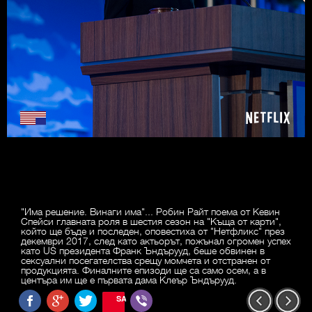
"Има решение. Винаги има"... Робин Райт поема от Кевин
Спейси главната роля в шестия сезон на "Къща от карти",
който ще бъде и последен, оповестиха от "Нетфликс" през
декември 2017, след като актьорът, пожънал огромен успех
като US президента Франк Ъндърууд, беше обвинен в
сексуални посегателства срещу момчета и отстранен от
продукцията. Финалните епизоди ще са само осем, а в
центъра им ще е първата дама Клеър Ъндърууд.
SAVE