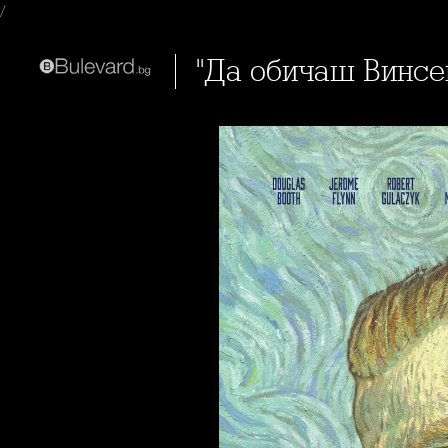
/
"Да обичаш Винс